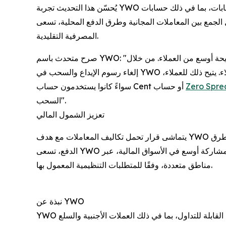
يُحسّن هذا التحديث تجربة YWO بشكل جذري لجميع أنواع الحسابات، بما في ذلك حسابات Cent وStandard وZero Spread.
من خلال الجمع بين المعاملات المجانية وطرق الدفع المحلية، تسعى YWO قيدات المرتبطة عادةً بالأساليب
المصرفية التقليدية.
صرح متحدث باسم YWO: "تساءلنا كيف يمكننا جعل منصتنا أكثر سهولة في الوصول إليها لشريحة أوسع من العملاء. من خلال
إلغاء رسوم الإيداع والسحب في YWO ودمج خيارات الدفع المحلية، نهدف إلى تحسين إمكانية الوصول للعملاء. يتيح ذلك للعملاء،
سواءً كانوا يستخدمون حساب Cent أو حساب
Zero Spr
السحب".
تعزيز الشمول المالي
يتماشى قرار تحمل تكاليف المعاملات مع هدف YWO المتمثل في التوسع إلى سوق أوسع. من خلال دعم العملات المحلية وطرق
الدفع، تسعى YWO إلى تذليل العقبات أمام الأفراد في الأسواق الناشئة. يدعم هذا النهج مشاركة أوسع في الأسواق المالية، عبر
مناطق متعددة، وفقًا للمتطلبات التنظيمية المعمول بها.
نبذة عن YWO
YWO وسيط مالي مرخص ومتنامٍ، يقدم مجموعة واسعة من الأصول القابلة للتداول، بما في ذلك العملات الأجنبية والسلع