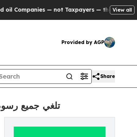
ompanies — not Taxpayers — the Chance to Cash i
View all
Provided by AGP
Share
تلغي جميع رسوم ا