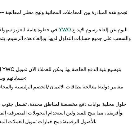
تجمع هذه المبادرة بين المعاملات الم
[جوهانسبرج، جنوب أفريقيا] - في خطوة هامة لتعزيز سهولة الوصول إلى السوق، أعلنت
YWO
اليوم عن إلغاء رسوم الإيداع
والسحب على جميع حسابات التداول لديها. وبإلغاء هذه الرسوم، يت
ب
حساباتهم وسحب الأموال عبر قنوات آمنة متعددة بدون أي رسوم داخلية:
معايير دولية: معالجة بطاقات الائتمان/الخصم الرئيسية والمحا
حلول محلية: بوابات دفع مخصصة لمناطق محددة، تشمل جنوب شرق،
وأفريقيا، مما يتيح للمتداولين استخدام التحويلات المصرفية المحلية ومزودي خدمات الدفع عبر الهاتف المحمول الإقليميين.
الأصول الرقمية: دمج خيارات تمويل العملات المشفرة للعملاء الباحثين عن طرق معاملات حديثة ولا مركزية.