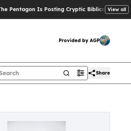
gon Is Posting Cryptic Biblical Messages on Soc
View all
Provided by AGP
Share