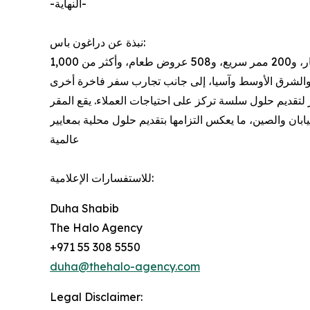
-النهاية-
نبذة عن دراغون باس:
تُعد دراغون باس شركة عالمية رائدة في خدمات السفر والمطارات الرقمية، حيث تتيح الوصول إلى أكثر من 1,400 صالة مطار، و200 ممر سريع، و508 عروض طعام، وأكثر من 1,000
 السفر لتقديم حلول سلسة تركز على احتياجات العملاء. يقع المقر
بان والصين، ما يعكس التزامها بتقديم حلول محلية بمعايير
عالمية
للاستفسارات الإعلامية:
Duha Shabib
The Halo Agency
+971 55 308 5550
duha@thehalo-agency.com
Legal Disclaimer: