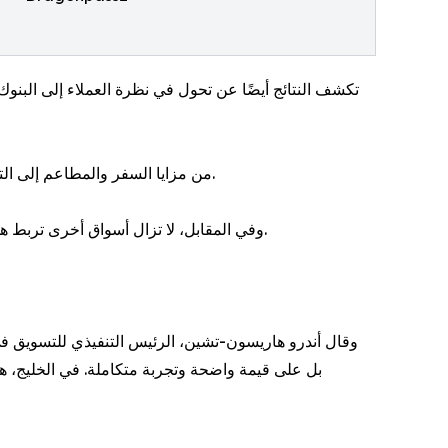
تكشف النتائج أيضًا عن تحول في نظرة العملاء إلى البنوك 
من مزايا السفر والمطاعم إلى التجارب الحصرية، يتوقع العملاء اليوم من البنوك أن تلعب دورًا أكبر في تقديم قيمة ملموسة، وليس فقط تقديم خدمات مالية تقليدية.
وفي المقابل، لا تزال أسواق أخرى تربط هذه العلاقة بعوامل مثل الثقة والموثوقية بشكل أكبر، ما يعزز من فرص التميز في السوق الخليجي من خلال تقديم تجربة أكثر تكاملًا.
وقال أندرو هاريسون-تشين، الرئيس التنفيذي للتسويق في 
بل على قيمة واضحة وتجربة متكاملة. في الخليج، هذ