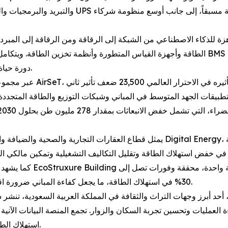
والتبريد والبرمجيات والخدمات، مدعومةً بقاعدة تصن
 للذكاء الاصطناعي من الشبكة إلى الرقاقة ومن الرقاقة إلى المبرد، تغطي ط
الطاقة وأجهزة القياس المتطورة وأنظمة تخزين الطاقة. ويتكامل هذا مع منظومة برمجيات رقمية
دورة حياة مركز البيانات بالكامل من حيث الأداء والمرونة والاستدامة.
يمثل قطاع العقارات التجارية والصحية والضيافة والتجزئة فرصة كبيرة لتعزيز كفاءة ال
كما يشهد سوق تحديث المب
30% في استهلاك الطاقة، ما يجعل كفاءة المباني ضرورة اقتصادية في ظل ارتفاع تكاليف الطاقة ومتطلبات الاستدامة.
 أبرز وجهات التراث والثقافة في المملكة العربية السعودية، تنشر شنايدر إلكتريك منصة ذ
ءة العمليات وتحسين تجربة السكان والزوار. تجمع المنصة البيانات الآني
استهلاك الطاقة والموارد وضمان جودة تقديم الخدمات على نطاق واسع.