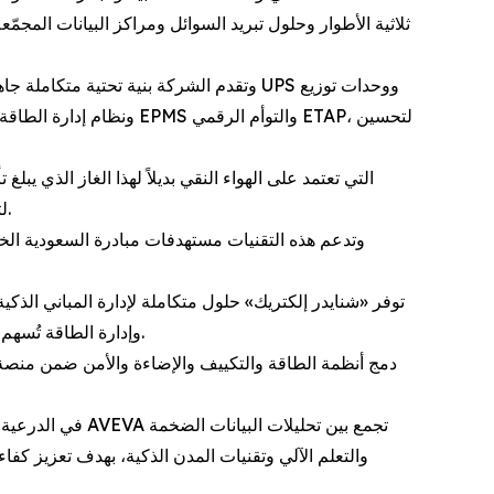
وتقدم الشركة بنية تحتية متكاملة جاهزة
أكسيد الكربون. وتشمل الحلول SM AirSeT وRM AirSeT لتطبيقات الجهد المتوسط في المباني وشبكات التوزيع والطاقة المتجددة.
وإدارة الطاقة تُسهم في خفض استهلاك الطاقة وتقليل التكاليف التشغيلية وتمكين مالكي المباني من الوفاء بمتطلبات الاستدامة المتطورة في المملكة.
في الدرعية، أحد
والتعلم الآلي وتقنيات المدن الذكية، بهدف تعزيز كفا