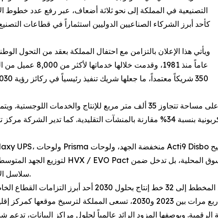
كأحد أبرز الشركاء الصناعيين الدوليين استثماراً في قطاعات التصنيع 
عاماً منذ 1981، وقد
تشغل «شنايدر إلكتريك» ثلاثة مصانع في الرياض والدمام، على مساحة تتجاوز 35 ألف
سلاسل الإمداد العالمية، بما يعكس تطور القدرات الصناعية السعودية.
مع توقع تضاعف الطلب العالمي على مراكز البيانات أربع مرات بين 2023 و30
لرقمية. وبوصفها المزود الرائد عالمياً لحلول مراكز البيانات، تدعم ش