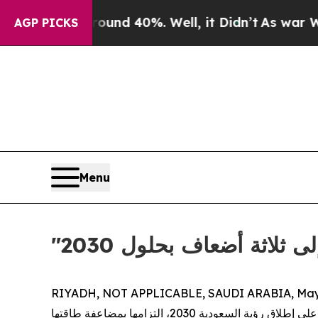
r Around 40%. Well, it Didn’t
As war With Iran
AGP PICKS
Menu
 ثلاثة أضعاف بحلول 2030
RIYADH, NOT APPLICABLE, SAUDI ARABIA, May 
الشريك العالمي في تكنولوجيا الطاقة، بمناسبة مرور عشرة أعوام على إطلاق رؤية السعودية 2030، التزامها بمضاعفة طاقتها