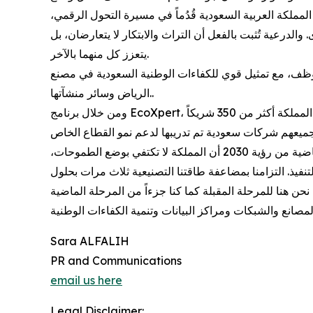
لمملكة العربية السعودية قُدُماً في مسيرة التحول الرقمي،
 والدرعية تُثبت بالفعل أن التراث والابتكار لا يتعارضان، بل
يتعزز كل منهما بالآخر.
«شنايدر إلكتريك» أكثر من 50 مليون دولار في المملكة خلال السنوات الخمس الماضية، ويعمل لديها أكثر من 700 موظف، مع تمثيل قوي للكفاءات الوطنية السعودية في مصنع
الرياض وسائر منشآتها..
ومن خلال برنامج EcoXpert، تعمل الشركة على تأهيل شركائها المحليين وتمكينهم من تصميم وتركيب وصيانة حلول الطاقة والأتمتة بشكل مستقل، حيث تضم المملكة أكثر من 350 شريكاً
وقال محمد شاهين، الرئيس التنفيذي لشركة شنايدر إلكتريك في السعودية وباكستان والبحرين واليمن:"أثبتت السنوات العشر الماضية من رؤية 2030 أن المملكة لا تكتفي بوضع الطموحات،
نفيذ. التزامنا بمضاعفة طاقتنا التصنيعية ثلاث مرات بحلول
Sara ALFALIH
PR and Communications
email us here
Legal Disclaimer: