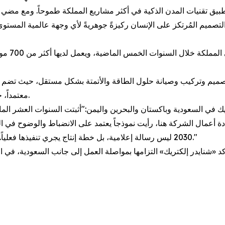
تطبيق تقنيات المدن الذكية في أكثر مشاريع المملكة طموحاً. ومع مضي ا
 والتصميم المُرتكز على الإنسان ركيزةً جوهريةً لأي وجهة عالمية المستوى.
استثمرت 
معتمداً، جميعهم شركات سعودية تم تدريبها لدعم نمو القطاع الخاص.
 أعمال الشركة هنا، رأيت نموذجاً يعتمد على الانضباط والوضوح في الت
2030 ليس رسالة إعلامية، بل خطة إنتاج يجري تنفيذها فعلياً. نحن هنا للمرحلة المقبلة كما كنا جزءاً من المرحلة الماضية."