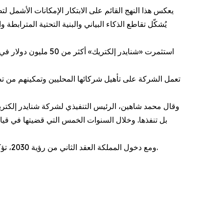
يعكس هذا النهج القائم على الابتكار الإمكانات الأشمل ل
يُشكّل تقاطع الذكاء البياني والبنية التحتية المترابطة
بل تنفذها. وخلال السنوات الخمس التي قضيتها في قيادة
ومع دخول المملكة العقد الثاني من رؤية 2030، تؤكد «شنايدر إلكتريك» التزامها بمواصلة العمل إلى جانب السعودية، في المصانع والشبكات ومراكز البيانات وتنمية الكفاءات الوطنية.