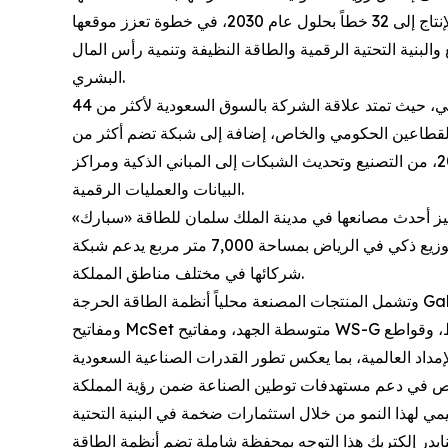
التصنيعية في المملكة إلى نحو ثلاثة أضعاف، عبر رفع عدد خطوط الإنتاج إلى 32 خطاً بحلول عام 2030، في خطوة تعزز موقعها
والبنية التحتية الرقمية والطاقة النظيفة وتنمية رأس المال
البشري.
ويأتي هذا الإعلان بالتزامن مع احتفال المملكة بعقد من التحول الوطني، حيث تمتد علاقة الشركة بالسوق السعودية لأكثر من 44
مت خلالها خدماتها لأكثر من 8,000 عميل من القطاعين الحكومي والخاص، إضافة إلى شبكة تضم أكثر من
350 شريكاً معتمداً، ما جعلها شريك تنفيذ رئيسياً في ركائز رؤية 2030، من التصنيع وتحديث الشبكات إلى المباني الذكية ومراكز
البيانات والعمليات الرقمية.
 متر مربع للإنتاج والخدمات اللوجستية. ويتميز أحدث مصانعها في مدينة الملك سلمان للطاقة «سبارك»
بتصميم يقلل استهلاك الطاقة بنسبة 33% والانبعاثات الكربونية بنسبة 34% مقارنة بالمنشآت التقليدية. كما تدير الشركة مركز توزيع ذكي في الرياض بمساحة 7,000 متر مربع يدعم شبكة
شركائها في مختلف مناطق المملكة.
وتشمل المنتجات المصنعة محلياً أنظمة الطاقة الحرجة Galaxy UPS، ولوحات Prisma منخفضة الجهد، ولوحات Acti9 Disbo السكنية، ومفاتيح Lauritz Knudsen منخفضة الجهد،
ومفاتيح McSet متوسطة الجهد، ومفاتيح WS-G لتوزيع الجهد المتوسط، وقواطع HVX / EVO Pact المفرغة للجهد المتوسط. ولا تقتصر هذه المنتجات على السوق المحلية، بل تدخل ضمن
20، تسعى المملكة لترسيخ موقعها كمركز إقليمي لهذا النمو من خلال استثمارات ضخمة في البنية التحتية
نايدر إلكتريك هذا التوجه بمحفظة شاملة تضم أنظمة الطاقة