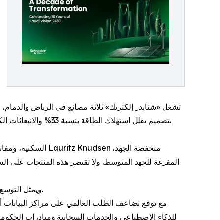
ويمثل التوسع المخطط إلى 32 خط إنتاج بحلول 2030 أحد أبرز التزامات القطاع الخاص في دعم مستهدفات توطين الصناعة ضمن رؤية المملكة.
للذكاء الاصطناعي والخدمات السحابية ومبادرات الحكومة ا