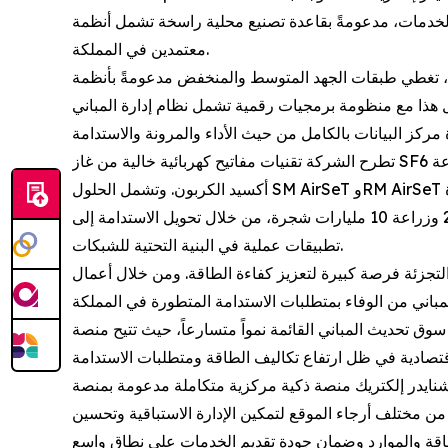
يع محلية راسخة تشمل أنظمة UPS ثلاثية الأطوار وحلول تبريد السوائل ومراكز البيانات المجمّعة مسبقاً، إلى جانب أوسع منظومة شركاء
معتمدين في المملكة.
بقات الجهد المتوسط والمنخفض مدعومةً بأنظمة UPS ووحدات توزيع
 تشمل نظام إدارة المباني BMS ونظام إدارة الطاقة EPMS والتوأم الرقمي ETAP، لتحسين
تطرح الشركة تقنيات مفاتيح كهربائية خالية من غاز SF6 عبر مجموعة AirSeT، التي تعتمد على الهواء النقي بديلاً لهذا الغاز الذي يبلغ تأثيره في الاحترار العالمي 23,500 ضعف تأثير ثاني
وتدعم هذه التقنيات مستهدفات مبادرة السعودية الخضراء، التي تشمل خفض الانبعاثات بمقدار 278 مليون طن بحلول 2030 وزراعة 10 مليارات شجرة، من خلال تحويل الاستدامة إلى
تطبيقات عملية في البنية التحتية للشبكات.
طاقة. ومن خلال أعمال Digital Energy، توفر «شنايدر إلكتريك» حلول متكاملة لإدارة المباني الذكية
اني القائمة نمواً متسارعاً، حيث تتيح منصة EcoStruxure Building دمج أنظمة الطاقة والتكييف والإضاءة والأمن ضمن منصة واحدة، محققة وفورات تصل إلى
كية مركزية متكاملة مدعومة بمنصة AVEVA تجمع بين تحليلات البيانات الضخمة
ة من مختلف أرجاء الموقع لتمكين الإدارة الاستباقية وتحسين