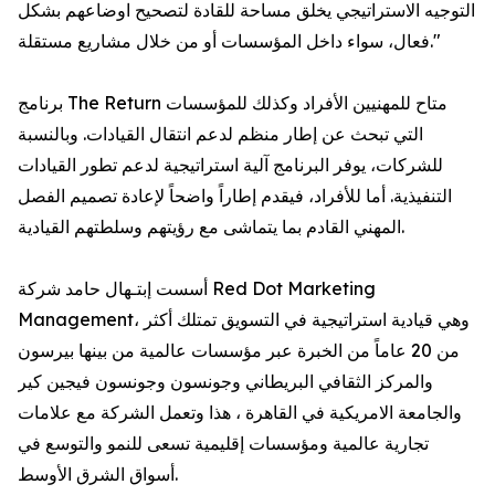
التوجيه الاستراتيجي يخلق مساحة للقادة لتصحيح اوضاعهم بشكل
فعال، سواء داخل المؤسسات أو من خلال مشاريع مستقلة."
برنامج The Return متاح للمهنيين الأفراد وكذلك للمؤسسات
التي تبحث عن إطار منظم لدعم انتقال القيادات. وبالنسبة
للشركات، يوفر البرنامج آلية استراتيجية لدعم تطور القيادات
التنفيذية. أما للأفراد، فيقدم إطاراً واضحاً لإعادة تصميم الفصل
المهني القادم بما يتماشى مع رؤيتهم وسلطتهم القيادية.
أسست إبتـهال حامد شركة Red Dot Marketing
Management، وهي قيادية استراتيجية في التسويق تمتلك أكثر
من 20 عاماً من الخبرة عبر مؤسسات عالمية من بينها بيرسون
والمركز الثقافي البريطاني وجونسون وجونسون فيجين كير
والجامعة الامريكية في القاهرة ، هذا وتعمل الشركة مع علامات
تجارية عالمية ومؤسسات إقليمية تسعى للنمو والتوسع في
أسواق الشرق الأوسط.