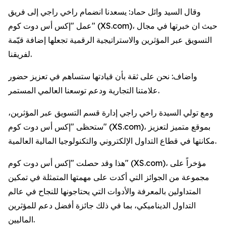
وقال السيد وائل حماد: يسعدنا انضمام راخي راجي إلى فريق
عمل "إكس أس دوت كوم" (XS.com)، حيث ان خبرتها في مجال
التسويق عبر المؤثرين والاستراتيجية الرقمية تجعلها إضافة قيّمة
لفريقنا.
واضاف: نحن على ثقة بأن قيادتها ستساهم في تعزيز حضور
علامتنا التجارية ودعم توسعنا العالمي المستمر.
ومع تولي السيدة راخي راجي إدارة قسم التسويق عبر المؤثرين،
ستحظى "إكس أس دوت كوم" (XS.com)، بموقع متميز لتعزيز
مكانتها في قطاع التداول الإلكتروني والتكنولوجيا المالية العالمية.
هذا وقد حصلت "إكس أس دوت كوم" (XS.com)، مؤخراً على
مجموعة من الجوائز التي أكدت على مهمتها المتمثلة في تمكين
المتداولين بالمعرفة والأدوات التي يحتاجونها للنجاح في عالم
التداول الديناميكي، بما في ذلك جائزة أفضل دعم للمؤثرين
الماليين.