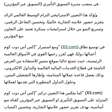
في منصب مديرة التسويق التأثيري (التسويق عبر المؤثرين).
ويُؤكد هذا التعيين الاستراتيجي التزام الوسيط العالمي الرائد
بتعزيز حضور علامته التجارية عالميًا، وتحسين التفاعل الرقمي،
وتسريع النمو من خلال استراتيجيات مبتكرة تعتمد على التعاون
مع المؤثرين.
) في توسيع نطاق
XS.com
ومع استمرار "إكس أس دوت كوم" (
أعمالها دوليًا، فهي تُعزز زخمها القوي في الأسواق العالمية
الرئيسية.، حيث تتمتع حاليا بموقعٍ متميزٍ للاستفادة من الفرص
الناشئة في قطاع الخدمات المالية العالمية والتداول الالكتروني،
وذلك بفضل قاعدة عملائها المتنامية، وإطارها التشغيلي المتين،
وحلول التداول المتطورة التي تقدمها لعملائها.
كما يعكس هذا التعيين تركيز "إكس أس دوت كوم" (XS.com)
المتزايد على التسويق التأثيري او التسويق عبر المؤثرين كقناة نمو
أساسية، بهدف تعزيز حضور علامتها التجارية، وتحسين اكتساب